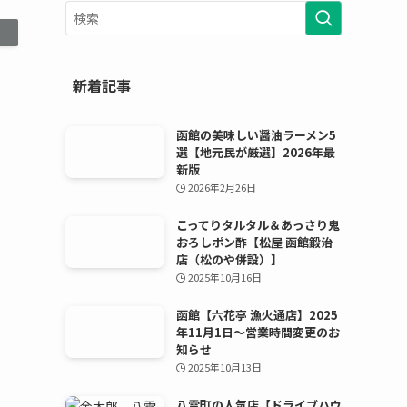
ー
カ
イ
ブ
新着記事
函館の美味しい醤油ラーメン5
選【地元民が厳選】2026年最
新版
2026年2月26日
こってりタルタル＆あっさり鬼
おろしポン酢【松屋 函館鍛治
店（松のや併設）】
2025年10月16日
函館【六花亭 漁火通店】2025
年11月1日〜営業時間変更のお
知らせ
2025年10月13日
八雲町の人気店【ドライブハウ