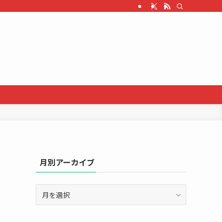
月別アーカイブ
月
別
ア