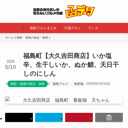
函館グルメまとめ
穴場グルメ
ランチ
ホーム
函館・道南の食品・食材
福島町【大久吉田商店】いか塩
2025
辛、生干しいか、ぬか鯖、天日干
5/10
しのにしん
2025年5月10日
函館・道南の食品・食材
福島グルメ
海産物