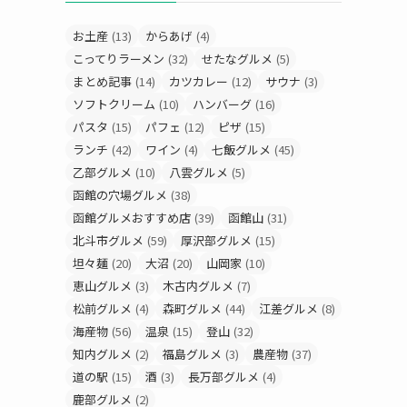
お土産
(13)
からあげ
(4)
こってりラーメン
(32)
せたなグルメ
(5)
まとめ記事
(14)
カツカレー
(12)
サウナ
(3)
ソフトクリーム
(10)
ハンバーグ
(16)
パスタ
(15)
パフェ
(12)
ピザ
(15)
ランチ
(42)
ワイン
(4)
七飯グルメ
(45)
乙部グルメ
(10)
八雲グルメ
(5)
函館の穴場グルメ
(38)
函館グルメおすすめ店
(39)
函館山
(31)
北斗市グルメ
(59)
厚沢部グルメ
(15)
坦々麺
(20)
大沼
(20)
山岡家
(10)
恵山グルメ
(3)
木古内グルメ
(7)
松前グルメ
(4)
森町グルメ
(44)
江差グルメ
(8)
海産物
(56)
温泉
(15)
登山
(32)
知内グルメ
(2)
福島グルメ
(3)
農産物
(37)
道の駅
(15)
酒
(3)
長万部グルメ
(4)
鹿部グルメ
(2)