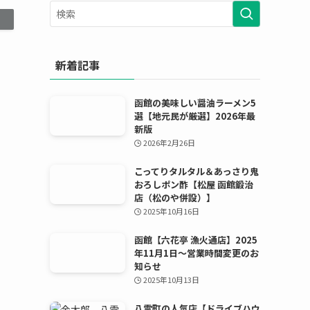
ー
カ
イ
ブ
新着記事
函館の美味しい醤油ラーメン5
選【地元民が厳選】2026年最
新版
2026年2月26日
こってりタルタル＆あっさり鬼
おろしポン酢【松屋 函館鍛治
店（松のや併設）】
2025年10月16日
函館【六花亭 漁火通店】2025
年11月1日〜営業時間変更のお
知らせ
2025年10月13日
八雲町の人気店【ドライブハウ