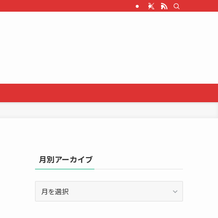
月別アーカイブ
月
別
ア