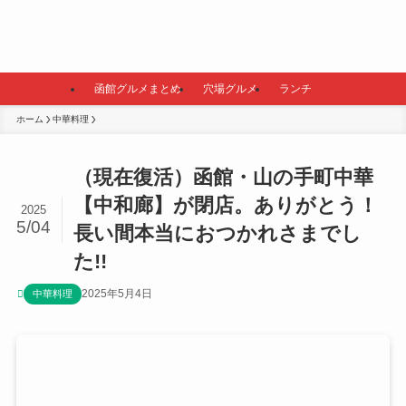
函館グルメまとめ
穴場グルメ
ランチ
ホーム
中華料理
（現在復活）函館・山の手町中華
【中和廊】が閉店。ありがとう！
2025
5/04
長い間本当におつかれさまでし
た!!
2025年5月4日
中華料理