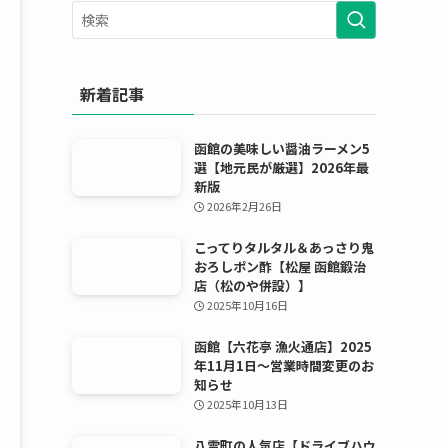
ー
カ
イ
ブ
新着記事
函館の美味しい醤油ラーメン5
選【地元民が厳選】2026年最
新版
2026年2月26日
こってりタルタル＆あっさり鬼
おろしポン酢【松屋 函館鍛治
店（松のや併設）】
2025年10月16日
函館【六花亭 漁火通店】2025
年11月1日〜営業時間変更のお
知らせ
2025年10月13日
八雲町の人気店【ドライブハウ