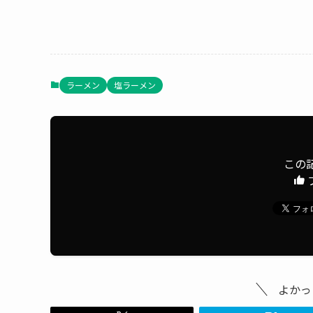
ラーメン
塩ラーメン
この
よかっ