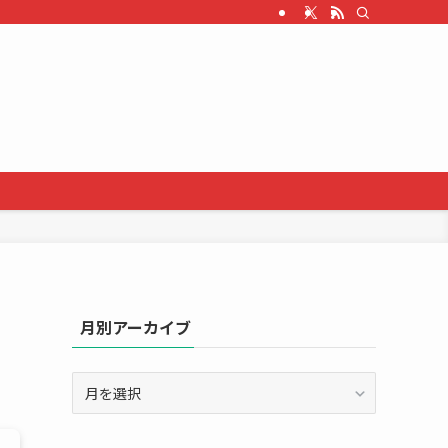
月別アーカイブ
月
別
ア