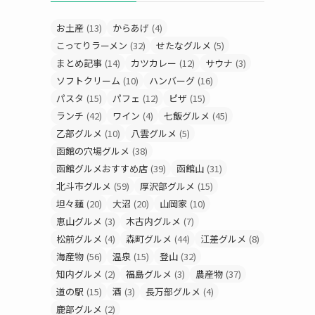
お土産
(13)
からあげ
(4)
こってりラーメン
(32)
せたなグルメ
(5)
まとめ記事
(14)
カツカレー
(12)
サウナ
(3)
ソフトクリーム
(10)
ハンバーグ
(16)
パスタ
(15)
パフェ
(12)
ピザ
(15)
ランチ
(42)
ワイン
(4)
七飯グルメ
(45)
乙部グルメ
(10)
八雲グルメ
(5)
函館の穴場グルメ
(38)
函館グルメおすすめ店
(39)
函館山
(31)
北斗市グルメ
(59)
厚沢部グルメ
(15)
坦々麺
(20)
大沼
(20)
山岡家
(10)
恵山グルメ
(3)
木古内グルメ
(7)
松前グルメ
(4)
森町グルメ
(44)
江差グルメ
(8)
海産物
(56)
温泉
(15)
登山
(32)
知内グルメ
(2)
福島グルメ
(3)
農産物
(37)
道の駅
(15)
酒
(3)
長万部グルメ
(4)
鹿部グルメ
(2)