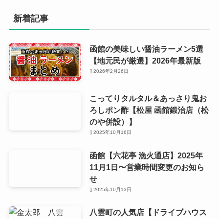
イ
ブ
新着記事
函館の美味しい醤油ラーメン5選
【地元民が厳選】2026年最新版
2026年2月26日
こってりタルタル＆あっさり鬼お
ろしポン酢【松屋 函館鍛治店（松
のや併設）】
2025年10月16日
函館【六花亭 漁火通店】2025年
11月1日〜営業時間変更のお知ら
せ
2025年10月13日
八雲町の人気店【ドライブハウス