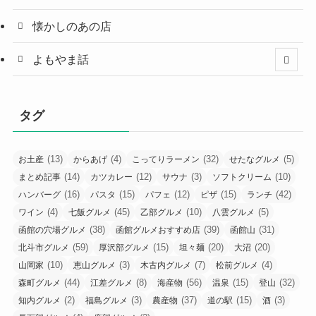
懐かしのあの店
よもやま話
タグ
(13)
(4)
(32)
(5)
お土産
からあげ
こってりラーメン
せたなグルメ
(14)
(12)
(3)
(10)
まとめ記事
カツカレー
サウナ
ソフトクリーム
(16)
(15)
(12)
(15)
(42)
ハンバーグ
パスタ
パフェ
ピザ
ランチ
(4)
(45)
(10)
(5)
ワイン
七飯グルメ
乙部グルメ
八雲グルメ
(38)
(39)
(31)
函館の穴場グルメ
函館グルメおすすめ店
函館山
(59)
(15)
(20)
(20)
北斗市グルメ
厚沢部グルメ
坦々麺
大沼
(10)
(3)
(7)
(4)
山岡家
恵山グルメ
木古内グルメ
松前グルメ
(44)
(8)
(56)
(15)
(32)
森町グルメ
江差グルメ
海産物
温泉
登山
(2)
(3)
(37)
(15)
(3)
知内グルメ
福島グルメ
農産物
道の駅
酒