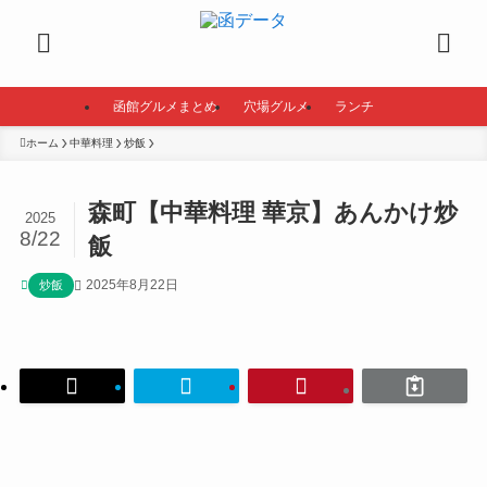
函館グルメまとめ
穴場グルメ
ランチ
ホーム
中華料理
炒飯
森町【中華料理 華京】あんかけ炒
2025
8/22
飯
2025年8月22日
炒飯