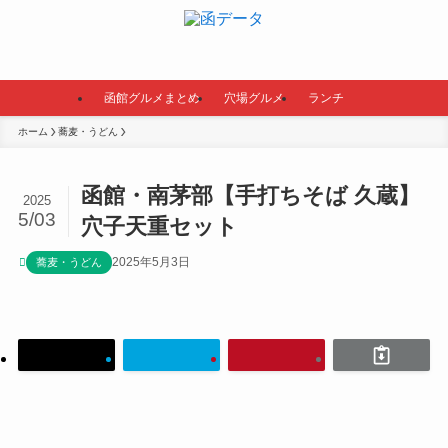
函館グルメまとめ
穴場グルメ
ランチ
ホーム
蕎麦・うどん
函館・南茅部【手打ちそば 久蔵】
2025
5/03
穴子天重セット
2025年5月3日
蕎麦・うどん