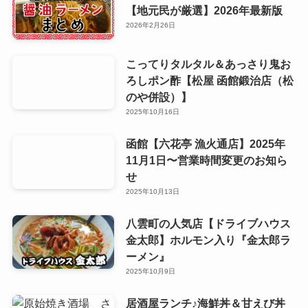
【地元民が厳選】2026年最新版
2026年2月26日
こってりタルタル＆あっさり鬼お
ろしポン酢【松屋 函館鍛治店（松
のや併設）】
2025年10月16日
函館【六花亭 漁火通店】2025年
11月1日〜営業時間変更のお知ら
せ
2025年10月13日
八雲町の人気店【ドライブハウス
金太郎】ホルモン入り『金太郎ラ
ーメン』
2025年10月9日
居酒屋ランチ♪海鮮丼＆甘えび丼