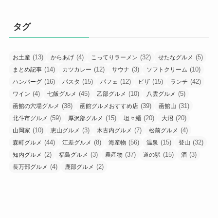
タグ
(13)
(4)
(32)
(5)
お土産
からあげ
こってりラーメン
せたなグルメ
(14)
(12)
(3)
(10)
まとめ記事
カツカレー
サウナ
ソフトクリーム
(16)
(15)
(12)
(15)
(42)
ハンバーグ
パスタ
パフェ
ピザ
ランチ
(4)
(45)
(10)
(5)
ワイン
七飯グルメ
乙部グルメ
八雲グルメ
(38)
(39)
(31)
函館の穴場グルメ
函館グルメおすすめ店
函館山
(59)
(15)
(20)
(20)
北斗市グルメ
厚沢部グルメ
坦々麺
大沼
(10)
(3)
(7)
(4)
山岡家
恵山グルメ
木古内グルメ
松前グルメ
(44)
(8)
(56)
(15)
(32)
森町グルメ
江差グルメ
海産物
温泉
登山
(2)
(3)
(37)
(15)
(3)
知内グルメ
福島グルメ
農産物
道の駅
酒
(4)
(2)
長万部グルメ
鹿部グルメ