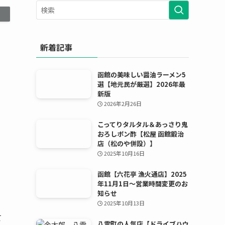
ー
カ
イ
ブ
新着記事
函館の美味しい醤油ラーメン5
選【地元民が厳選】2026年最
新版
2026年2月26日
こってりタルタル＆あっさり鬼
おろしポン酢【松屋 函館鍛治
店（松のや併設）】
2025年10月16日
函館【六花亭 漁火通店】2025
年11月1日〜営業時間変更のお
知らせ
2025年10月13日
て
八雲町の人気店【ドライブハウ