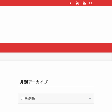
月別アーカイブ
月
別
ア