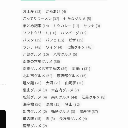
お土産
(13)
からあげ
(4)
こってりラーメン
(32)
せたなグルメ
(5)
まとめ記事
(14)
カツカレー
(12)
サウナ
(3)
ソフトクリーム
(10)
ハンバーグ
(16)
パスタ
(15)
パフェ
(12)
ピザ
(15)
ランチ
(42)
ワイン
(4)
七飯グルメ
(45)
乙部グルメ
(10)
八雲グルメ
(5)
函館の穴場グルメ
(38)
函館グルメおすすめ店
(39)
函館山
(31)
北斗市グルメ
(59)
厚沢部グルメ
(15)
坦々麺
(20)
大沼
(20)
山岡家
(10)
恵山グルメ
(3)
木古内グルメ
(7)
松前グルメ
(4)
森町グルメ
(44)
江差グルメ
(8)
海産物
(56)
温泉
(15)
登山
(32)
知内グルメ
(2)
福島グルメ
(3)
農産物
(37)
道の駅
(15)
酒
(3)
長万部グルメ
(4)
鹿部グルメ
(2)