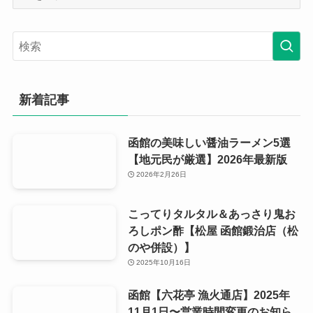
別
ア
ー
カ
イ
ブ
新着記事
函館の美味しい醤油ラーメン5選
【地元民が厳選】2026年最新版
2026年2月26日
こってりタルタル＆あっさり鬼お
ろしポン酢【松屋 函館鍛治店（松
のや併設）】
2025年10月16日
函館【六花亭 漁火通店】2025年
11月1日〜営業時間変更のお知ら