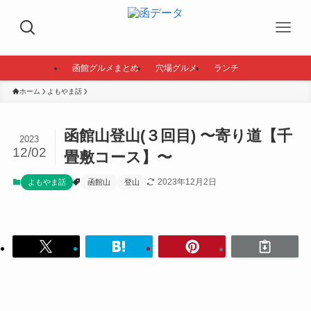
函館グルメまとめ
穴場グルメ
ランチ
ホーム
よもやま話
函館山登山(３回目) 〜寄り道【千
2023
12/02
畳敷コース】〜
2023年12月2日
よもやま話
函館山
登山