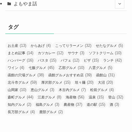
よもやま話
タグ
(13)
(4)
(32)
(5)
お土産
からあげ
こってりラーメン
せたなグルメ
(14)
(12)
(3)
(10)
まとめ記事
カツカレー
サウナ
ソフトクリーム
(16)
(15)
(12)
(15)
(42)
ハンバーグ
パスタ
パフェ
ピザ
ランチ
(4)
(45)
(10)
(5)
ワイン
七飯グルメ
乙部グルメ
八雲グルメ
(38)
(39)
(31)
函館の穴場グルメ
函館グルメおすすめ店
函館山
(59)
(15)
(20)
(20)
北斗市グルメ
厚沢部グルメ
坦々麺
大沼
(10)
(3)
(7)
(4)
山岡家
恵山グルメ
木古内グルメ
松前グルメ
(44)
(8)
(56)
(15)
(32)
森町グルメ
江差グルメ
海産物
温泉
登山
(2)
(3)
(37)
(15)
(3)
知内グルメ
福島グルメ
農産物
道の駅
酒
(4)
(2)
長万部グルメ
鹿部グルメ