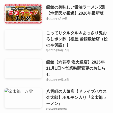
函館の美味しい醤油ラーメン5選
【地元民が厳選】2026年最新版
2026年2月26日
こってりタルタル＆あっさり鬼お
ろしポン酢【松屋 函館鍛治店（松
のや併設）】
2025年10月16日
函館【六花亭 漁火通店】2025年
11月1日〜営業時間変更のお知ら
せ
2025年10月13日
八雲町の人気店【ドライブハウス
金太郎】ホルモン入り『金太郎ラ
ーメン』
2025年10月9日