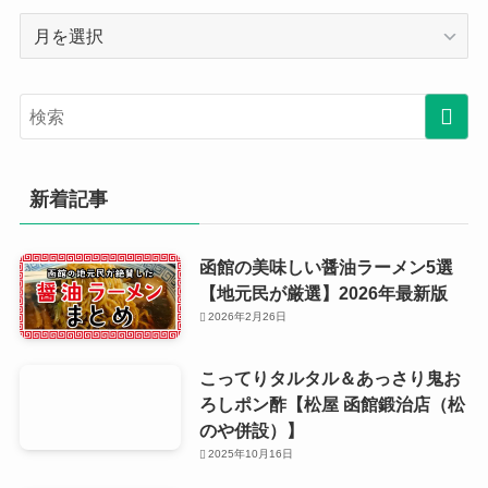
月
別
ア
ー
カ
イ
ブ
新着記事
函館の美味しい醤油ラーメン5選
【地元民が厳選】2026年最新版
2026年2月26日
こってりタルタル＆あっさり鬼お
ろしポン酢【松屋 函館鍛治店（松
のや併設）】
2025年10月16日