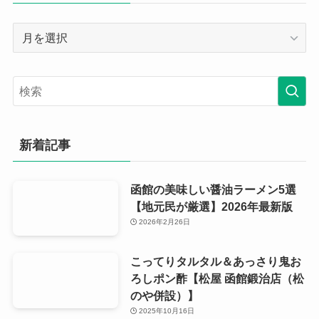
月
別
ア
ー
カ
イ
ブ
新着記事
函館の美味しい醤油ラーメン5選
【地元民が厳選】2026年最新版
2026年2月26日
こってりタルタル＆あっさり鬼お
ろしポン酢【松屋 函館鍛治店（松
のや併設）】
2025年10月16日