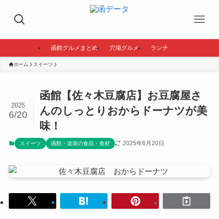
函館グルメまとめ
穴場グルメ
ランチ
ホーム
スイーツ
函館【佐々木豆腐店】お豆腐屋さ
2025
んのしっとりおからドーナツが美
6/20
味！
2025年6月20日
スイーツ
函館・道南の食品・食材